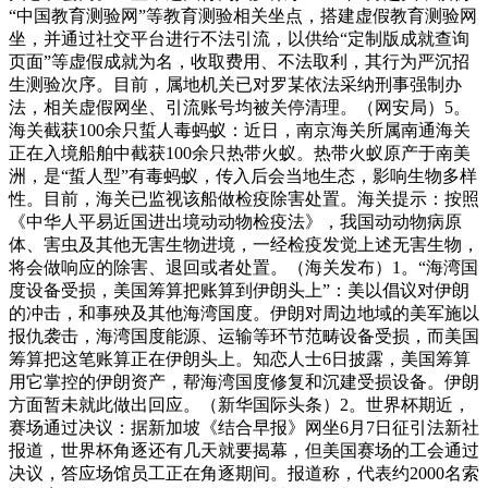
“中国教育测验网”等教育测验相关坐点，搭建虚假教育测验网
坐，并通过社交平台进行不法引流，以供给“定制版成就查询
页面”等虚假成就为名，收取费用、不法取利，其行为严沉招
生测验次序。目前，属地机关已对罗某依法采纳刑事强制办
法，相关虚假网坐、引流账号均被关停清理。（网安局）5。
海关截获100余只蜇人毒蚂蚁：近日，南京海关所属南通海关
正在入境船舶中截获100余只热带火蚁。热带火蚁原产于南美
洲，是“蜇人型”有毒蚂蚁，传入后会当地生态，影响生物多样
性。目前，海关已监视该船做检疫除害处置。海关提示：按照
《中华人平易近国进出境动动物检疫法》，我国动动物病原
体、害虫及其他无害生物进境，一经检疫发觉上述无害生物，
将会做响应的除害、退回或者处置。（海关发布）1。“海湾国
度设备受损，美国筹算把账算到伊朗头上”：美以倡议对伊朗
的冲击，和事殃及其他海湾国度。伊朗对周边地域的美军施以
报仇袭击，海湾国度能源、运输等环节范畴设备受损，而美国
筹算把这笔账算正在伊朗头上。知恋人士6日披露，美国筹算
用它掌控的伊朗资产，帮海湾国度修复和沉建受损设备。伊朗
方面暂未就此做出回应。（新华国际头条）2。世界杯期近，
赛场通过决议：据新加坡《结合早报》网坐6月7日征引法新社
报道，世界杯角逐还有几天就要揭幕，但美国赛场的工会通过
决议，答应场馆员工正在角逐期间。报道称，代表约2000名索