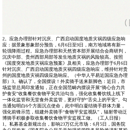
2。应急办理部针对沉庆、广西启动国度地质灾祸四级应急响
应：据景象形象部分预告，6月6日至9日，南方地域将有新一
轮强降雨过程。应急办理部和天然资本部开展结合会商研判，
沉庆中部、贵州西部局部等发生地质灾祸的风险较高。按照
《国度突发地质灾祸应急预案》及相关，应急办理部于6月6日
针对沉庆、广西启动国度地质灾祸四级应急响应，维持针对贵
州的国度地质灾祸四级应急响应。（中华人平易近国应急办理
部）3。确认了，全国摆设！外卖骑手送来新脚色：近日，市
场监管总局印发通知，正在全国范畴内摆设开展“骑心合力共
护食安”收集餐饮食物平安共治勾当，强化收集餐饮线上线下
一体化监管和无堂食外卖监管，更好守护“舌尖上的平安”。勾
当通知明白6个方面沉点使命，此中明白凝结骑手群体力量，
强化前锋示范，组建外卖骑手“食物平安监视队”，辐射带动泛
博骑手积极参取收集餐饮食物平安监视工做。（工人日报）
1。私募基金新规出台，影响23万亿元市场：6月5日，国务院