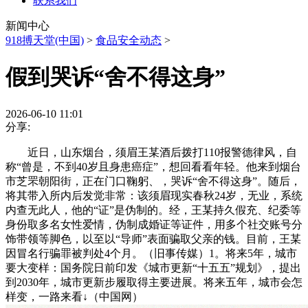
联系我们
新闻中心
918搏天堂(中国)
>
食品安全动态
>
假到哭诉“舍不得这身”
2026-06-10 11:01
分享:
近日，山东烟台，须眉王某酒后拨打110报警德律风，自
称“曾是，不到40岁且身患癌症”，想回看看年轻。他来到烟台
市芝罘朝阳街，正在门口鞠躬、，哭诉“舍不得这身”。随后，
将其带入所内后发觉非常：该须眉现实春秋24岁，无业，系统
内查无此人，他的“证”是伪制的。经，王某持久假充、纪委等
身份取多名女性爱情，伪制成婚证等证件，用多个社交账号分
饰带领等脚色，以至以“导师”表面骗取父亲的钱。目前，王某
因冒名行骗罪被判处4个月。（旧事传媒）1。将来5年，城市
要大变样：国务院日前印发《城市更新“十五五”规划》，提出
到2030年，城市更新步履取得主要进展。将来五年，城市会怎
样变，一路来看↓（中国网）