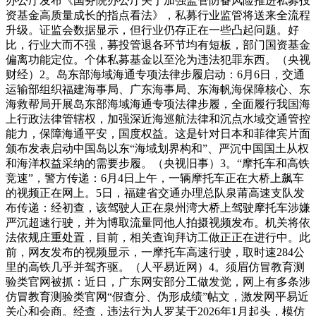
办公厅发布《国务院办公厅关于加强监管防备风险推进私募投
资基金高质量成长的指点看法》，私募行业监管将送来全流程
升级。证监会数据显示，但行业仍存正在一些凸起问题。好
比，行业大而不强，募投管退各环节均有短板，部门国资基金
偏离功能定位。个体私募基金以至沦为违法犯罪东西。（央视
财经）2。岛东部海域海通专项法律步履启动：6月6日，交通
运输部组织福建海事局、广东海事局、东海帆海保障核心、东
海救帮局开展岛东部海域海通专项法律步履，全面履行我国海
上行政法律管辖权，加强深近海巡航法律和沉点水域交通管控
能力，保障海通平安，国度权益。这是针对日本和菲律宾片面
颁布发表启动中国岛以东“海域划界构和”、严沉中国国土从权
和海洋权益采纳的需要步履。（央视旧事）3。“摩托车和高铁
竞速”，警方传递：6月4日上午，一辆摩托车正在大桥上飙车
的视频正在网上。5日，福建省交通办理总队泉莆高速支队发
布传递：经初查，该驾驶人正在泉州湾大桥上驾驶摩托车涉嫌
严沉超速行驶，并为博取流量同他人拍摄视频发布。机关将依
法依规庄重处置，目前，相关查询拜访工做正正在进行中。此
前，网友发布的视频显示，一摩托车高速行驶，取时速284公
里的高铁几乎并驾齐驱。（人平易近网）4。须眉仿冒教育测
验类官网被抓：近日，广东网安部分工做发觉，网上有多条涉
仿冒教育测验类官网“假查分、伪形成绩”帖文，激发网平易近
关心和会商。经查，违法行为人罗某于2026年1月起头，模仿