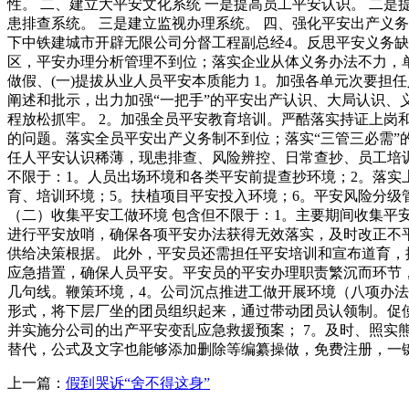
性。 二、建立大平安文化系统 一是提高员工平安认识。 二是
患排查系统。 三是建立监视办理系统。 四、强化平安出产义
下中铁建城市开辟无限公司分督工程副总经4。反思平安义务缺
区，平安办理分析管理不到位；落实企业从体义务办法不力，
做假、(一)提拔从业人员平安本质能力 1。加强各单元次要担
阐述和批示，出力加强“一把手”的平安出产认识、大局认识
程放松抓牢。 2。加强全员平安教育培训。严酷落实持证上岗
的问题。落实全员平安出产义务制不到位；落实“三管三必需
任人平安认识稀薄，现患排查、风险辨控、日常查抄、员工培训
不限于：1。人员出场环境和各类平安前提查抄环境；2。落实
育、培训环境；5。扶植项目平安投入环境；6。平安风险分级
（二）收集平安工做环境 包含但不限于：1。主要期间收集平
进行平安放哨，确保各项平安办法获得无效落实，及时改正不平安
供给决策根据。 此外，平安员还需担任平安培训和宣布道育
应急措置，确保人员平安。平安员的平安办理职责繁沉而环节，
几句线。鞭策环境，4。公司沉点推进工做开展环境（八项办法
形式，将下层厂坐的团员组织起来，通过带动团员认领制。促使
并实施分公司的出产平安变乱应急救援预案； 7。及时、照实熊
替代，公式及文字也能够添加删除等编纂操做，免费注册，一键下载
上一篇：
假到哭诉“舍不得这身”