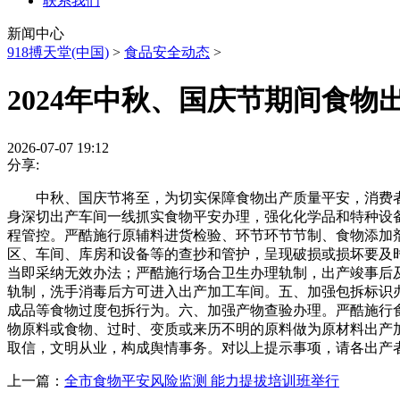
联系我们
新闻中心
918搏天堂(中国)
>
食品安全动态
>
2024年中秋、国庆节期间食物
2026-07-07 19:12
分享:
中秋、国庆节将至，为切实保障食物出产质量平安，消费者
身深切出产车间一线抓实食物平安办理，强化化学品和特种设
程管控。严酷施行原辅料进货检验、环节环节节制、食物添加
区、车间、库房和设备等的查抄和管护，呈现破损或损坏要及
当即采纳无效办法；严酷施行场合卫生办理轨制，出产竣事后
轨制，洗手消毒后方可进入出产加工车间。五、加强包拆标识
成品等食物过度包拆行为。六、加强产物查验办理。严酷施行
物原料或食物、过时、变质或来历不明的原料做为原材料出产
取信，文明从业，构成舆情事务。对以上提示事项，请各出产
上一篇：
全市食物平安风险监测 能力提拔培训班举行