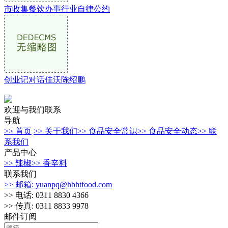
市收集餐饮办事行业自律公约
创业记对话佳沃陈绍鹏
欢迎与我们联系
导航
>> 首页
>> 关于我们
>> 食品安全常识
>> 食品安全动态
>> 联
系我们
产品中心
>> 辣椒
>> 香辛料
联系我们
>> 邮箱: yuanpq@hbhtfood.com
>> 电话: 0311 8830 4366
>> 传真: 0311 8833 9978
邮件订阅