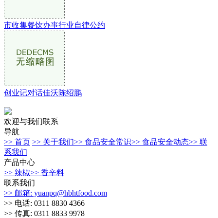
市收集餐饮办事行业自律公约
创业记对话佳沃陈绍鹏
欢迎与我们联系
导航
>> 首页
>> 关于我们
>> 食品安全常识
>> 食品安全动态
>> 联
系我们
产品中心
>> 辣椒
>> 香辛料
联系我们
>> 邮箱: yuanpq@hbhtfood.com
>> 电话: 0311 8830 4366
>> 传真: 0311 8833 9978